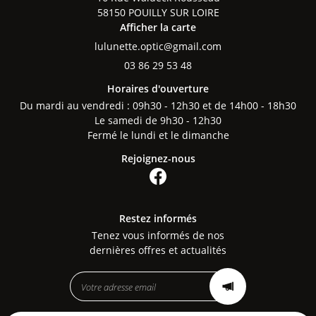
Nos services
58150 POUILLY SUR LOIRE
Afficher la carte
Notre collection
Nos produits
03 86 29 53 48
En images
Horaires d'ouverture
Restez infor
Du mardi au vendredi : 09h30 - 12h30 et de 14h00 - 18h30
Avis
Le samedi de 9h30 - 12h30
INSCRIPTION NEWS
Fermé le lundi et le dimanche
Actualités
Rejoignez-nous
Contact
Rejoignez-nous
Restez informés
Tenez vous informés de nos
dernières offres et actualités