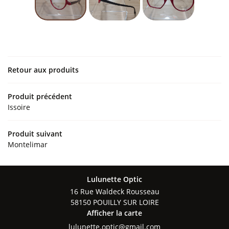
Notre collection
Nos produits
En images
Restez infor
Avis
Retour aux produits
INSCRIPTION NEWS
Actualités
Produit précédent
Contact
Issoire
Rejoignez-nous
Produit suivant
Montelimar
Lulunette Optic
16 Rue Waldeck Rousseau
58150 POUILLY SUR LOIRE
Afficher la carte